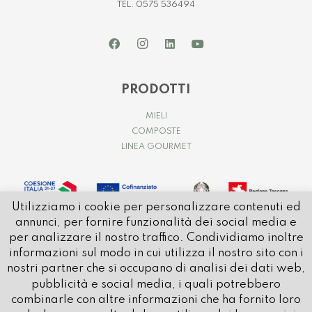
TEL. 0575 536494
PRODOTTI
MIELI
COMPOSTE
LINEA GOURMET
Utilizziamo i cookie per personalizzare contenuti ed
annunci, per fornire funzionalità dei social media e
per analizzare il nostro traffico. Condividiamo inoltre
informazioni sul modo in cui utilizza il nostro sito con i
nostri partner che si occupano di analisi dei dati web,
pubblicità e social media, i quali potrebbero
© 2021 APICOLTURA CASENTINESE | P.IVA e C.FISC. IT01032580514
combinarle con altre informazioni che ha fornito loro
REA: AR – 80596 | CAP SOCIALE: € 1.000.000 i.v.