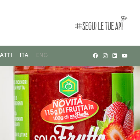
ATTI
ITA
ENG