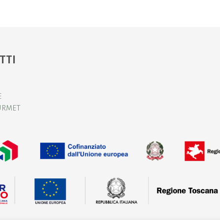
TTI
E
URMET