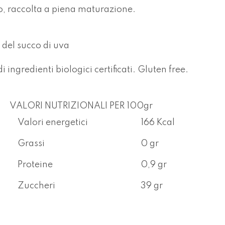
, raccolta a piena maturazione.
 del succo di uva
ngredienti biologici certificati. Gluten free.
VALORI NUTRIZIONALI PER 100gr
Valori energetici
166 Kcal
Grassi
0 gr
Proteine
0,9 gr
Zuccheri
39 gr