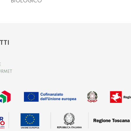
*BIOLOGICO
TTI
E
URMET