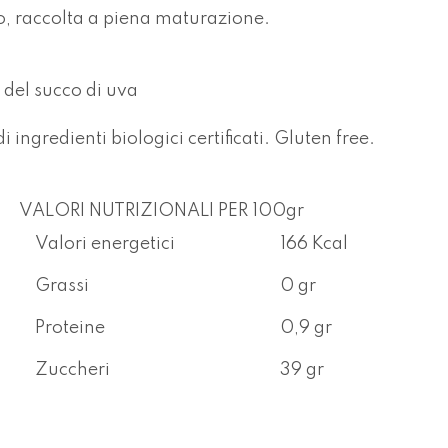
, raccolta a piena maturazione.
 del succo di uva
ngredienti biologici certificati. Gluten free.
VALORI NUTRIZIONALI PER 100gr
Valori energetici
166 Kcal
Grassi
0 gr
Proteine
0,9 gr
Zuccheri
39 gr