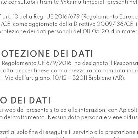
nte consultabili tramite
links
multimediali presenti nell
ll’ art. 13 della Reg. UE 2016/679 (Regolamento Europeo 
8/CE, come aggiornata dalla Direttiva 2009/136/CE, i
rotezione dei dati personali del 08.05.2014 in materi
ROTEZIONE DEI DATI
7 del Regolamento UE 679/2016, ha designato il Responsa
apicolturacasentinese.com a mezzo raccomandata in
, Via dell’artigiano, 10/12 – 52011 Bibbiena (AR).
O DEI DATI
rvizi web del presente sito ed alle interazioni con Api
to del trattamento. Nessun dato personale viene diffus
izzati al solo fine di eseguire il servizio o la prestazio