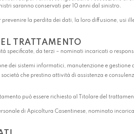
inistri saranno conservati per 10 anni dal sinistro.
revenire la perdita dei dati, la loro diffusione, usi ill
NEL TRATTAMENTO
nalità specificate, da terzi – nominati incaricati o respo
one dei sistemi informatici, manutenzione e gestione d
 società che prestino attività di assistenza e consulenza
attamento può essere richiesto al Titolare del trattamen
l personale di Apicoltura Casentinese, nominato incari
ATI