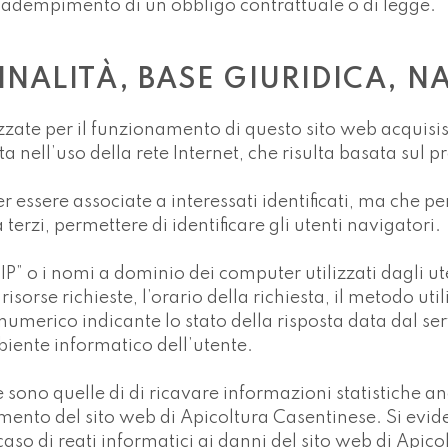
o in adempimento di un obbligo contrattuale o di legge.
, FINALITÀ, BASE GIURIDICA
lizzate per il funzionamento di questo sito web acquisi
ta nell’uso della rete Internet, che risulta basata sul p
r essere associate a interessati identificati, ma che p
terzi, permettere di identificare gli utenti navigatori.
 IP” o i nomi a dominio dei computer utilizzati dagli uten
isorse richieste, l’orario della richiesta, il metodo util
 numerico indicante lo stato della risposta data dal ser
biente informatico dell’utente.
e sono quelle di di ricavare informazioni statistiche an
namento del sito web di Apicoltura Casentinese. Si evid
caso di reati informatici ai danni del sito web di Apico