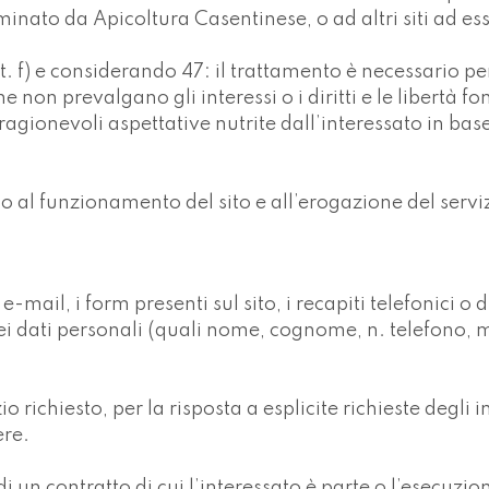
ato da Apicoltura Casentinese, o ad altri siti ad ess
ett. f) e considerando 47: il trattamento è necessario p
he non prevalgano gli interessi o i diritti e le libertà 
agionevoli aspettative nutrite dall’interessato in base 
io al funzionamento del sito e all’erogazione del serv
mail, i form presenti sul sito, i recapiti telefonici o di
i dati personali (quali nome, cognome, n. telefono, ma
io richiesto, per la risposta a esplicite richieste degli 
ere.
i un contratto di cui l’interessato è parte o l’esecuzio