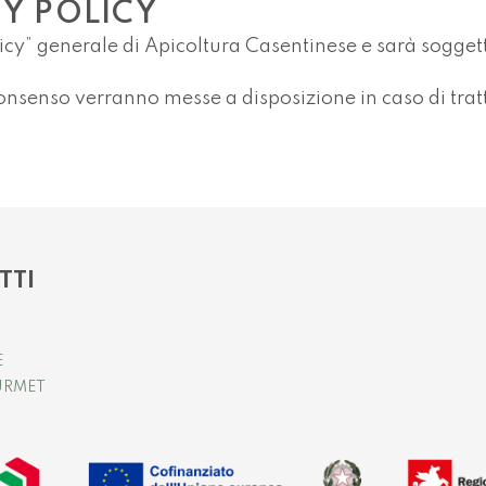
CY POLICY
olicy” generale di Apicoltura Casentinese e sarà sogg
onsenso verranno messe a disposizione in caso di tratta
TTI
E
URMET