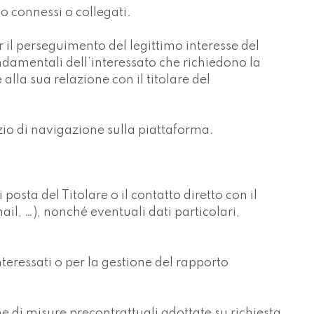
o connessi o collegati.
er il perseguimento del legittimo interesse del
fondamentali dell’interessato che richiedono la
alla sua relazione con il titolare del
izio di navigazione sulla piattaforma.
 posta del Titolare o il contatto diretto con il
il, …), nonché eventuali dati particolari,
interessati o per la gestione del rapporto
ne di misure precontrattuali adottate su richiesta