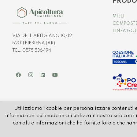
PRODO
MIELI
COMPOST
LINEA GO
VIA DELL’ARTIGIANO 10/12
52011 BIBBIENA (AR)
TEL. 0575 536494
Utilizziamo i cookie per personalizzare contenuti e
© 2021 APICOLTURA CASENTINESE | P.IVA e C.FISC. IT01032580514
informazioni sul modo in cui utilizza il nostro sito con
REA: AR – 80596 | CAP SOCIALE: € 1.000.000 i.v.
con altre informazioni che ha fornito loro o che hann
PEC:
apicolturacasentinese@pec.it