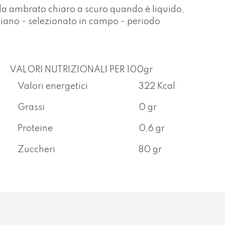
 da ambrato chiaro a scuro quando è liquido,
aliano - selezionato in campo - periodo
VALORI NUTRIZIONALI PER 100gr
Valori energetici
322 Kcal
Grassi
0 gr
Proteine
0,6 gr
Zuccheri
80 gr