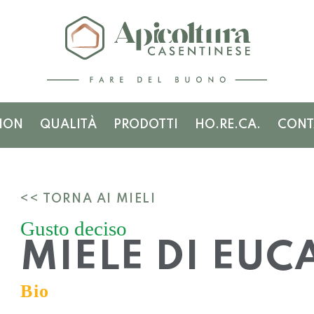
ION
QUALITÀ
PRODOTTI
HO.RE.CA.
CONT
<< TORNA AI MIELI
Gusto deciso
MIELE DI EUC
Bio