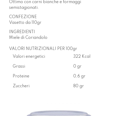
Ottimo con carni bianche e formaggi
semistagionati.
CONFEZIONE
Vasetto da
110gr
INGREDIENTI
Miele di Coriandolo
VALORI NUTRIZIONALI PER 100gr
Valori energetici
322 Kcal
Grassi
0 gr
Proteine
0,6 gr
Zuccheri
80 gr