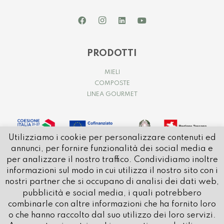
PRODOTTI
MIELI
COMPOSTE
LINEA GOURMET
Utilizziamo i cookie per personalizzare contenuti ed
annunci, per fornire funzionalità dei social media e
per analizzare il nostro traffico. Condividiamo inoltre
informazioni sul modo in cui utilizza il nostro sito con i
nostri partner che si occupano di analisi dei dati web,
pubblicità e social media, i quali potrebbero
© 2021 APICOLTURA CASENTINESE | P.IVA e C.FISC. IT01032580514
combinarle con altre informazioni che ha fornito loro
REA: AR – 80596 | CAP SOCIALE: € 1.000.000 i.v.
o che hanno raccolto dal suo utilizzo dei loro servizi.
PEC:
apicolturacasentinese@pec.it