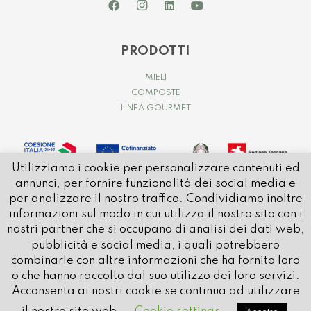
PRODOTTI
MIELI
COMPOSTE
LINEA GOURMET
Utilizziamo i cookie per personalizzare contenuti ed
annunci, per fornire funzionalità dei social media e
per analizzare il nostro traffico. Condividiamo inoltre
informazioni sul modo in cui utilizza il nostro sito con i
nostri partner che si occupano di analisi dei dati web,
pubblicità e social media, i quali potrebbero
© 2021 APICOLTURA CASENTINESE | P.IVA e C.FISC. IT01032580514
combinarle con altre informazioni che ha fornito loro
REA: AR – 80596 | CAP SOCIALE: € 1.000.000 i.v.
o che hanno raccolto dal suo utilizzo dei loro servizi.
PEC:
apicolturacasentinese@pec.it
Acconsenta ai nostri cookie se continua ad utilizzare