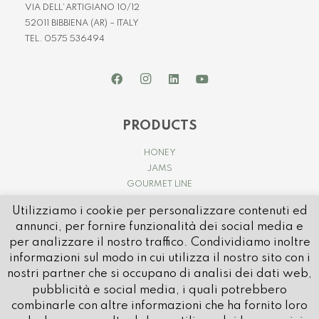
VIA DELL’ARTIGIANO 10/12
52011 BIBBIENA (AR) – ITALY
TEL. 0575 536494
PRODUCTS
HONEY
JAMS
GOURMET LINE
Utilizziamo i cookie per personalizzare contenuti ed
annunci, per fornire funzionalità dei social media e
per analizzare il nostro traffico. Condividiamo inoltre
informazioni sul modo in cui utilizza il nostro sito con i
nostri partner che si occupano di analisi dei dati web,
pubblicità e social media, i quali potrebbero
© 2021 APICOLTURA CASENTINESE | P.IVA e C.FISC. IT01032580514
combinarle con altre informazioni che ha fornito loro
REA: AR – 80596 | CAP SOCIALE: € 1.000.000 i.v.