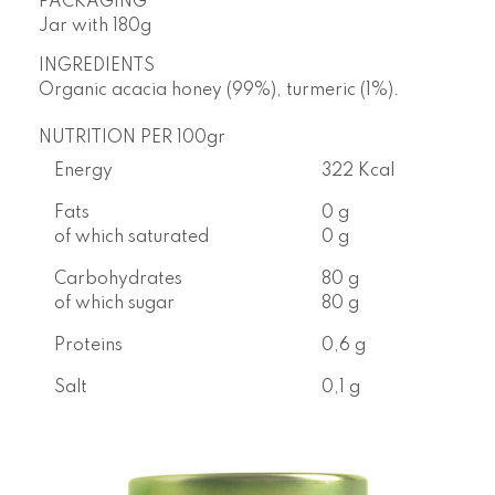
PACKAGING
Jar with
180g
INGREDIENTS
Organic acacia honey (99%), turmeric (1%).
NUTRITION PER 100gr
Energy
322 Kcal
Fats
0 g
of which saturated
0 g
Carbohydrates
80 g
of which sugar
80 g
Proteins
0,6 g
Salt
0,1 g