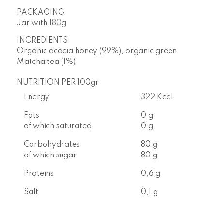
PACKAGING
Jar with
180g
INGREDIENTS
Organic acacia honey (99%), organic green
Matcha tea (1%).
NUTRITION PER 100gr
Energy
322 Kcal
Fats
0 g
of which saturated
0 g
Carbohydrates
80 g
of which sugar
80 g
Proteins
0,6 g
Salt
0,1 g