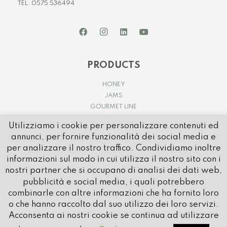
TEL. 0575 536494
PRODUCTS
HONEY
JAMS
GOURMET LINE
Utilizziamo i cookie per personalizzare contenuti ed
annunci, per fornire funzionalità dei social media e
per analizzare il nostro traffico. Condividiamo inoltre
informazioni sul modo in cui utilizza il nostro sito con i
nostri partner che si occupano di analisi dei dati web,
pubblicità e social media, i quali potrebbero
© 2021 APICOLTURA CASENTINESE | P.IVA e C.FISC. IT01032580514
combinarle con altre informazioni che ha fornito loro
REA: AR – 80596 | CAP SOCIALE: € 1.000.000 i.v.
o che hanno raccolto dal suo utilizzo dei loro servizi.
PEC:
apicolturacasentinese@pec.it
Acconsenta ai nostri cookie se continua ad utilizzare