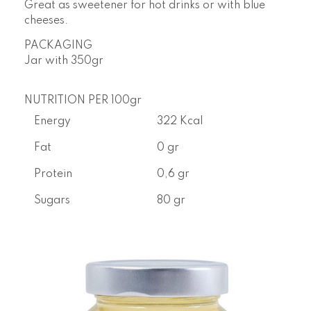
Great as sweetener for hot drinks or with blue
cheeses.
PACKAGING
Jar with
350gr
NUTRITION PER 100gr
Energy
322 Kcal
Fat
0 gr
Protein
0,6 gr
Sugars
80 gr