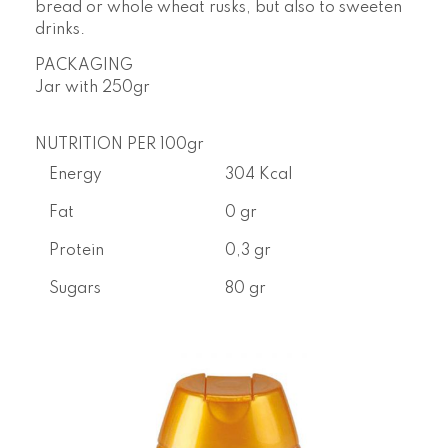
bread or whole wheat rusks, but also to sweeten
drinks.
PACKAGING
Jar with
250gr
NUTRITION PER 100gr
Energy
304 Kcal
Fat
0 gr
Protein
0,3 gr
Sugars
80 gr