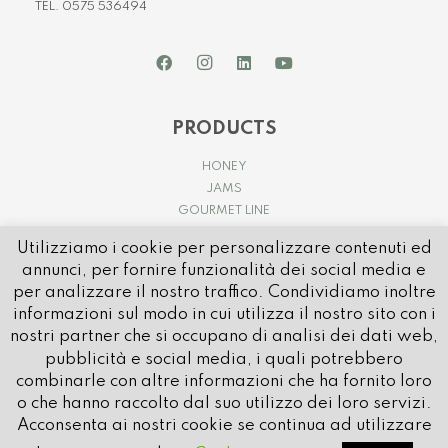
TEL. 0575 536494
PRODUCTS
HONEY
JAMS
GOURMET LINE
Utilizziamo i cookie per personalizzare contenuti ed
annunci, per fornire funzionalità dei social media e
per analizzare il nostro traffico. Condividiamo inoltre
informazioni sul modo in cui utilizza il nostro sito con i
nostri partner che si occupano di analisi dei dati web,
pubblicità e social media, i quali potrebbero
© 2021 APICOLTURA CASENTINESE | P.IVA e C.FISC. IT01032580514
combinarle con altre informazioni che ha fornito loro
REA: AR – 80596 | CAP SOCIALE: € 1.000.000 i.v.
o che hanno raccolto dal suo utilizzo dei loro servizi.
PEC:
apicolturacasentinese@pec.it
Acconsenta ai nostri cookie se continua ad utilizzare