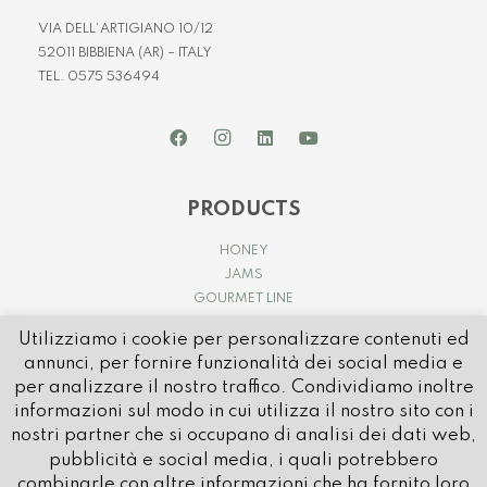
VIA DELL’ARTIGIANO 10/12
52011 BIBBIENA (AR) – ITALY
TEL. 0575 536494
PRODUCTS
HONEY
JAMS
GOURMET LINE
Utilizziamo i cookie per personalizzare contenuti ed
annunci, per fornire funzionalità dei social media e
per analizzare il nostro traffico. Condividiamo inoltre
informazioni sul modo in cui utilizza il nostro sito con i
nostri partner che si occupano di analisi dei dati web,
pubblicità e social media, i quali potrebbero
© 2021 APICOLTURA CASENTINESE | P.IVA e C.FISC. IT01032580514
combinarle con altre informazioni che ha fornito loro