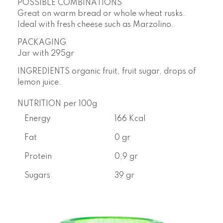
POSSIBLE COMBINATIONS
Great on warm bread or whole wheat rusks.
Ideal with fresh cheese such as Marzolino.
PACKAGING
Jar with
295gr
INGREDIENTS
organic fruit, fruit sugar, drops of
lemon juice.
NUTRITION per 100g
Energy
166 Kcal
Fat
0 gr
Protein
0,9 gr
Sugars
39 gr